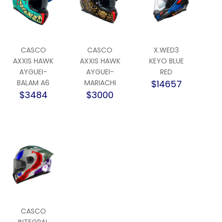
CASCO
CASCO
X.WED3
AXXIS HAWK
AXXIS HAWK
KEYO BLUE
AYGUEI-
AYGUEI-
RED
BALAM A6
MARIACHI
$14657
$3484
$3000
CASCO
INTEGRAL