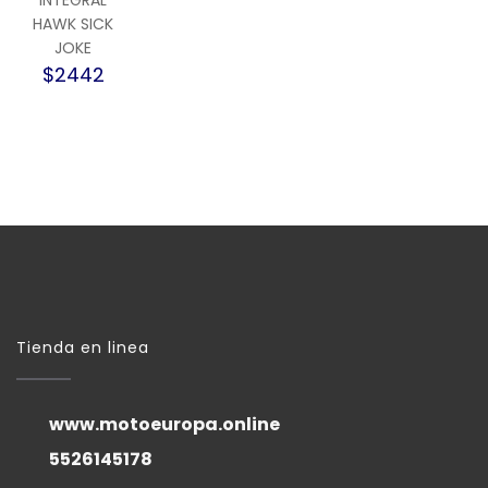
HAWK SICK
JOKE
$2442
Tienda en linea
www.motoeuropa.online
5526145178