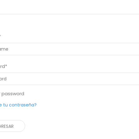
*
rd*
r password
e tu contraseña?
GRESAR