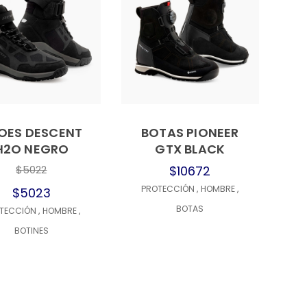
OES DESCENT
BOTAS PIONEER
H2O NEGRO
GTX BLACK
$5022
$10672
PROTECCIÓN
,
HOMBRE
,
$5023
BOTAS
TECCIÓN
,
HOMBRE
,
BOTINES