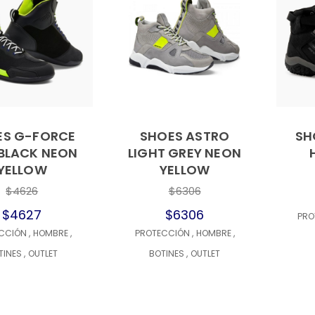
ES G-FORCE
SHOES ASTRO
SH
BLACK NEON
LIGHT GREY NEON
YELLOW
YELLOW
$4626
$6306
$4627
$6306
PRO
ECCIÓN
,
HOMBRE
,
PROTECCIÓN
,
HOMBRE
,
TINES
,
OUTLET
BOTINES
,
OUTLET