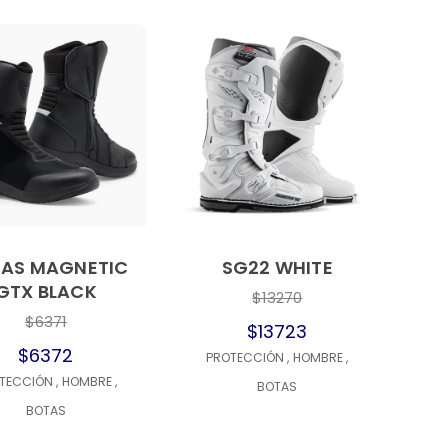
AS MAGNETIC
SG22 WHITE
GTX BLACK
$13270
$6371
$13723
$6372
PROTECCIÓN
,
HOMBRE
,
TECCIÓN
,
HOMBRE
,
BOTAS
BOTAS