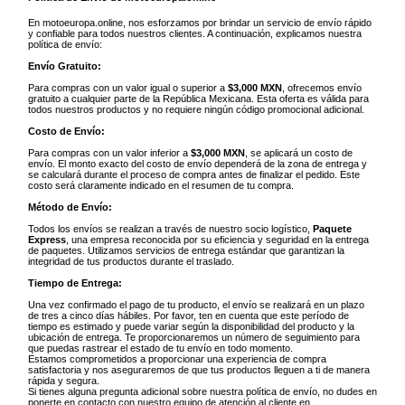
En motoeuropa.online, nos esforzamos por brindar un servicio de envío rápido
y confiable para todos nuestros clientes. A continuación, explicamos nuestra
política de envío:
Envío Gratuito:
Para compras con un valor igual o superior a
$3,000 MXN
, ofrecemos envío
gratuito a cualquier parte de la República Mexicana. Esta oferta es válida para
todos nuestros productos y no requiere ningún código promocional adicional.
Costo de Envío:
Para compras con un valor inferior a
$3,000 MXN
, se aplicará un costo de
envío. El monto exacto del costo de envío dependerá de la zona de entrega y
se calculará durante el proceso de compra antes de finalizar el pedido. Este
costo será claramente indicado en el resumen de tu compra.
Método de Envío:
Todos los envíos se realizan a través de nuestro socio logístico,
Paquete
Express
, una empresa reconocida por su eficiencia y seguridad en la entrega
de paquetes. Utilizamos servicios de entrega estándar que garantizan la
integridad de tus productos durante el traslado.
Tiempo de Entrega:
Una vez confirmado el pago de tu producto, el envío se realizará en un plazo
de tres a cinco días hábiles. Por favor, ten en cuenta que este período de
tiempo es estimado y puede variar según la disponibilidad del producto y la
ubicación de entrega. Te proporcionaremos un número de seguimiento para
que puedas rastrear el estado de tu envío en todo momento.
Estamos comprometidos a proporcionar una experiencia de compra
satisfactoria y nos aseguraremos de que tus productos lleguen a ti de manera
rápida y segura.
Si tienes alguna pregunta adicional sobre nuestra política de envío, no dudes en
ponerte en contacto con nuestro equipo de atención al cliente en