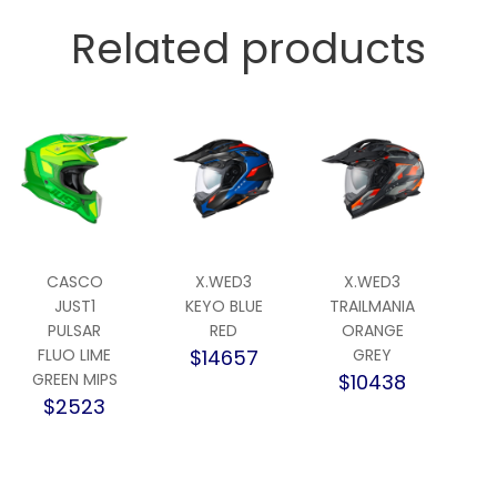
Related products
CASCO
X.WED3
X.WED3
JUST1
KEYO BLUE
TRAILMANIA
PULSAR
RED
ORANGE
FLUO LIME
$14657
GREY
GREEN MIPS
$10438
$2523