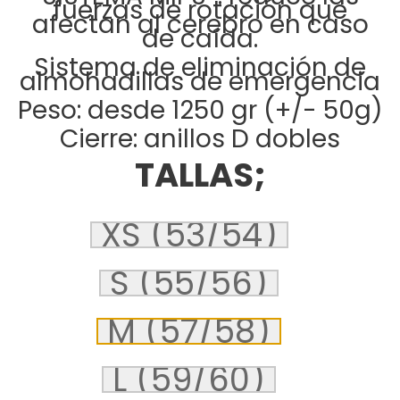
fuerzas de rotación que
afectan al cerebro en caso
de caída.
Sistema de eliminación de
almohadillas de emergencia
Peso: desde 1250 gr (+/- 50g)
Cierre: anillos D dobles
TALLAS;
XS (53/54)
S (55/56)
M (57/58)
L (59/60)