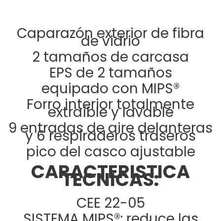
Caparazón exterior de fibra
de vidrio
2 tamaños de carcasa
EPS de 2 tamaños
equipado con MIPS®
Forro interior totalmente
extraíble y lavable
9 entradas de aire delanteras
y 6 respiraderos traseros
pico del casco ajustable
CARACTERISTICA
TECNICAS:
CEE 22-05
SISTEMA MIPS®: reduce las