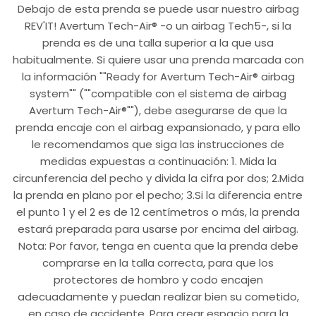
Debajo de esta prenda se puede usar nuestro airbag
REV'IT! Avertum Tech-Air® -o un airbag Tech5-, si la
prenda es de una talla superior a la que usa
habitualmente. Si quiere usar una prenda marcada con
la información ""Ready for Avertum Tech-Air® airbag
system"" (""compatible con el sistema de airbag
Avertum Tech-Air®""), debe asegurarse de que la
prenda encaje con el airbag expansionado, y para ello
le recomendamos que siga las instrucciones de
medidas expuestas a continuación: 1. Mida la
circunferencia del pecho y divida la cifra por dos; 2.Mida
la prenda en plano por el pecho; 3.Si la diferencia entre
el punto 1 y el 2 es de 12 centímetros o más, la prenda
estará preparada para usarse por encima del airbag.
Nota: Por favor, tenga en cuenta que la prenda debe
comprarse en la talla correcta, para que los
protectores de hombro y codo encajen
adecuadamente y puedan realizar bien su cometido,
en caso de accidente. Para crear espacio para la