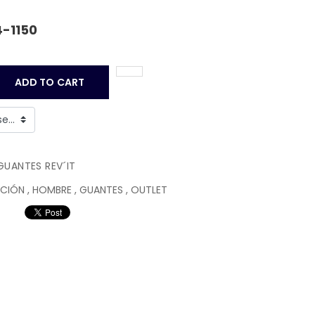
4-1150
ADD TO CART
GUANTES REV´IT
CCIÓN
,
HOMBRE
,
GUANTES
,
OUTLET