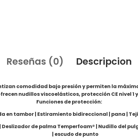
Reseñas (0)
Descripcion
antizan comodidad bajo presión y permiten la máxima 
frecen nudillos viscoelásticos, protección CE nivel 1 y
Funciones de protección:
da en tambor | Estiramiento bidireccional | pana | Tej
s | Deslizador de palma Temperfoam® | Nudillo del 
| escudo de punto