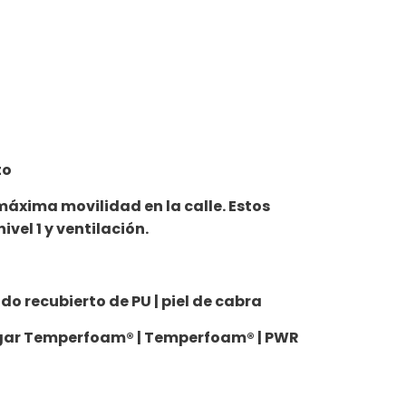
to
máxima movilidad en la calle. Estos
vel 1 y ventilación.
ido recubierto de PU | piel de cabra
pulgar Temperfoam® | Temperfoam® | PWR