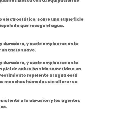
 guantes Mosca con tu equipación de
 electrostático, sobre una superficie
iopelada que recoge el agua.
y duradero, y suele emplearse en la
 un tacto suave.
y duradero, y suele emplearse en la
a piel de cabra ha sido sometida a un
evestimiento repelente al agua está
 las manchas húmedas sin alterar su
esistente a la abrasión y los agentes
ico.