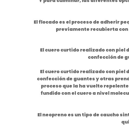
Y para culminar, las diferentes op
El flocado es el proceso de adherir 
previamente recubierta con 
El cuero curtido realizado con pie
confección de g
El cuero curtido realizado con pie
confección de guantes y otras prenda
proceso que la ha vuelto repelente
fundido con el cuero a nivel molec
El neopreno es un tipo de caucho sin
quí