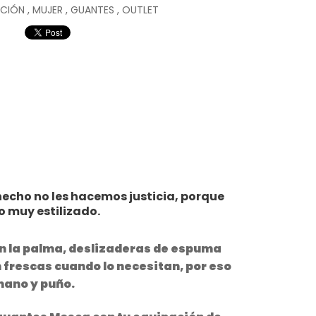
CCIÓN
,
MUJER
,
GUANTES
,
OUTLET
echo no les hacemos justicia, porque
o muy estilizado.
en la palma, deslizaderas de espuma
 frescas cuando lo necesitan, por eso
 mano y puño.