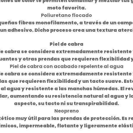
ciones de color te permiten combinar y mezclar tus
moto favorita.
Poliuretano flocado
pequeñas fibras monofilamento, a través de un campo
un adhesivo. Dicho proceso crea una textura aterc
Piel de cabra
l de cabra se considera extremadamente resistente 
uantes y otras prendas que requieren flexibilidad y
Piel de cabra con acabado repelente al agua
l de cabra se considera extremadamente resistente 
s que requieren flexibilidad y un tacto suave. Est
 al agua y resistente a las manchas húmedas. El r
ular, aumentando su resistencia natural al agua y
aspecto, su tacto ni su transpirabilidad.
Neopreno
tético muy útil para las prendas de protección. Es r
micos, impermeable, flotante y ligeramente elást