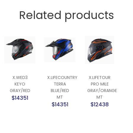
Related products
X.WED3
X.LIFECOUNTRY
X.LIFETOUR
KEYO
TERRA
PRO MILE
GRAY/RED
BLUE/RED
GRAY/ORANGE
$14351
MT
MT
$14351
$12438