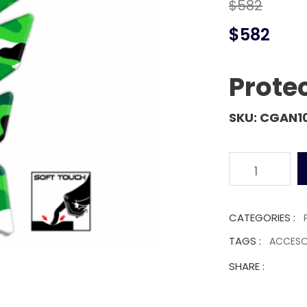
$582
$582
Prote
SKU: CGAN1
1
CATEGORIES :
TAGS :
ACCES
SHARE :