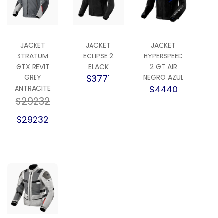
JACKET
JACKET
JACKET
STRATUM
ECLIPSE 2
HYPERSPEED
GTX REVIT
BLACK
2 GT AIR
GREY
$3771
NEGRO AZUL
ANTRACITE
$4440
$29232
$29232