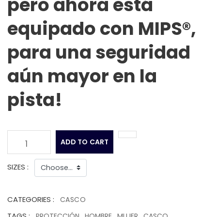
pero ahora está
equipado con MIPS®,
para una seguridad
aún mayor en la
pista!
ADD TO CART
1
SIZES :
CATEGORIES :
CASCO
TAGS :
PROTECCIÓN
,
HOMBRE
,
MUJER
,
CASCO