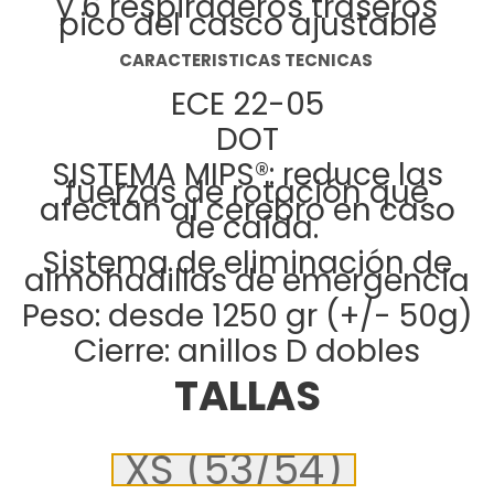
y 6 respiraderos traseros
pico del casco ajustable
CARACTERISTICAS TECNICAS
ECE 22-05
DOT
SISTEMA MIPS®: reduce las
fuerzas de rotación que
afectan al cerebro en caso
de caída.
Sistema de eliminación de
almohadillas de emergencia
Peso: desde 1250 gr (+/- 50g)
Cierre: anillos D dobles
TALLAS
XS (53/54)