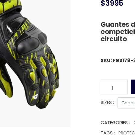
$3995
Guantes d
competició
circuito
SKU: FGS178-
1
SIZES :
CATEGORIES :
TAGS :
PROTE