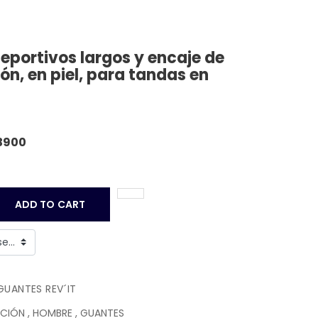
eportivos largos y encaje de
n, en piel, para tandas en
3900
ADD TO CART
GUANTES REV´IT
CCIÓN
,
HOMBRE
,
GUANTES