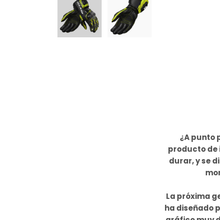
¿A punto 
producto de 
durar, y se 
mon
La próxima ge
ha diseñado p
gráfico muy d