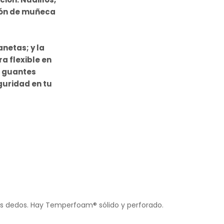
ción de muñeca
netas; y la
a flexible en
s guantes
guridad en tu
los dedos. Hay Temperfoam® sólido y perforado.