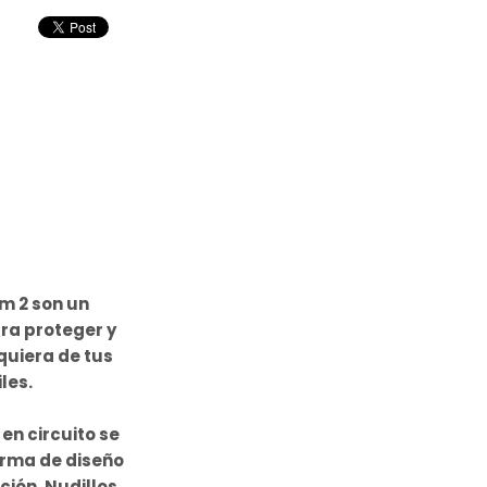
m 2 son un
ra proteger y
quiera de tus
les.
en circuito se
irma de diseño
ión. Nudillos,