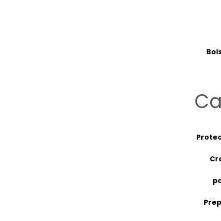
Bols
Ca
Protec
Cre
pa
Prep