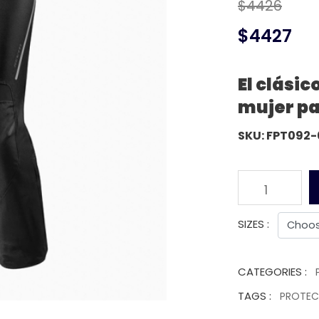
$4426
$4427
El clási
mujer pa
SKU: FPT092-
1
SIZES :
CATEGORIES :
TAGS :
PROTE