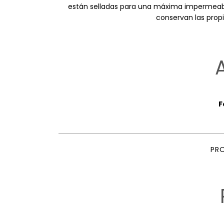
están selladas para una máxima impermeabi
conservan las propi
F
PR