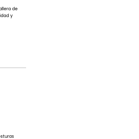
allera de
idad y
osturas