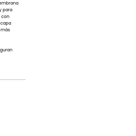
 membrana
y para
™ con
a capa
a más
eguran