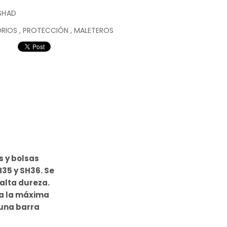
SHAD
ORIOS
,
PROTECCIÓN
,
MALETEROS
s y bolsas
35 y SH36. Se
alta dureza.
ta la máxima
 una barra