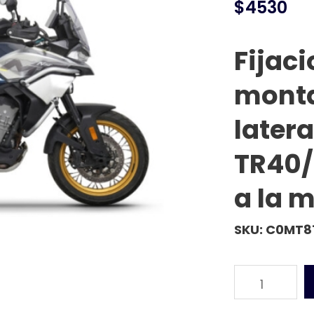
$4530
Fijac
monta
latera
TR40/
a la m
SKU: C0MT8
1