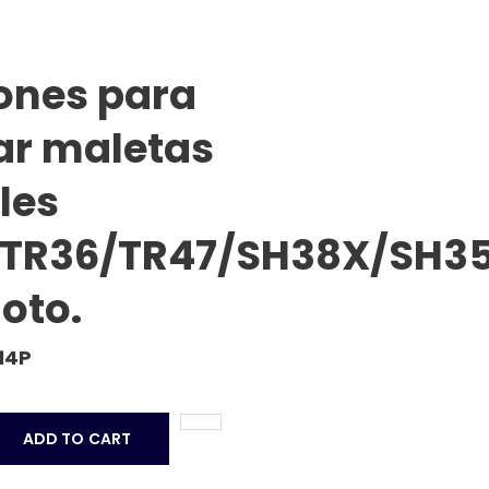
iones para
r maletas
les
TR36/TR47/SH38X/SH3
oto.
14P
ADD TO CART