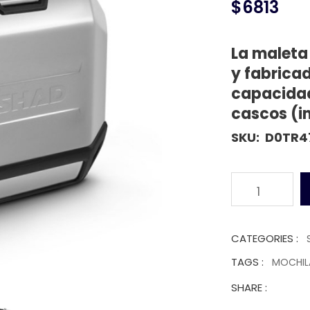
$6813
La maleta
y fabrica
capacidad
cascos (in
SKU:
D0TR4
1
CATEGORIES :
TAGS :
MOCHI
SHARE :