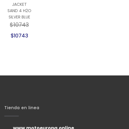
JACKET
SAND 4 H2O
SILVER BLUE
$10743
$10743
Tienda en linea
www.motoeuropa.online