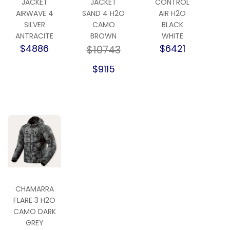
JACKET
JACKET
CONTROL
AIRWAVE 4
SAND 4 H2O
AIR H2O
SILVER
CAMO
BLACK
ANTRACITE
BROWN
WHITE
$4886
$6421
$10743
$9115
CHAMARRA
FLARE 3 H2O
CAMO DARK
GREY