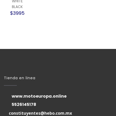
WHITE
BLACK
$3995
Tienda en linea
www.motoeuropa.online
5526145178
constituyentes@hebo.com.mx