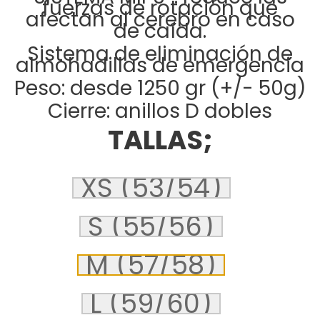
fuerzas de rotación que
afectan al cerebro en caso
de caída.
Sistema de eliminación de
almohadillas de emergencia
Peso: desde 1250 gr (+/- 50g)
Cierre: anillos D dobles
TALLAS;
XS (53/54)
S (55/56)
M (57/58)
L (59/60)