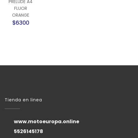
PRELUDE A4
FLUOR
ORANGE
$6300
Tienda en linea
www.motoeuropa.online
5526145178