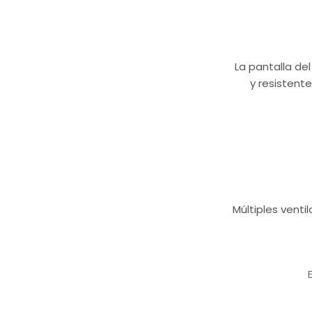
La pantalla de
y resistent
Múltiples venti