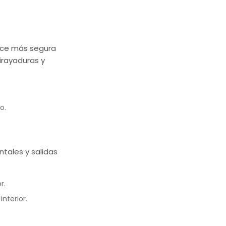
hace más segura
irayaduras y
o.
ntales y salidas
r.
nterior.