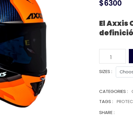
$6300
El Axxis
definici
1
SIZES :
CATEGORIES :
TAGS :
PROTE
SHARE :