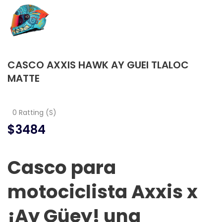
CASCO AXXIS HAWK AY GUEI TLALOC
MATTE
0 Ratting (S)
$3484
Casco para
motociclista Axxis x
¡Ay Güey! una