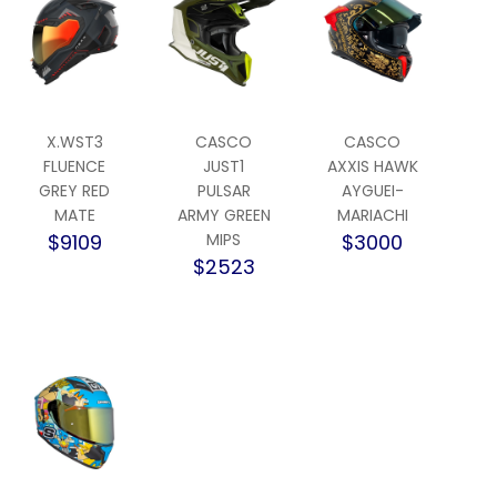
X.WST3
CASCO
CASCO
FLUENCE
JUST1
AXXIS HAWK
GREY RED
PULSAR
AYGUEI-
MATE
ARMY GREEN
MARIACHI
$9109
MIPS
$3000
$2523