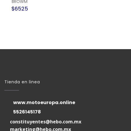
BROWM
$6525
Tienda en linea
www.motoeuropa.online
5526145178
constituyentes@hebo.com.mx
marketing@hebo.com.mx