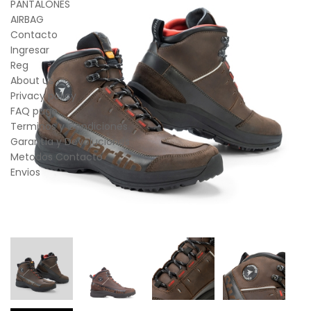
PANTALONES
AIRBAG
Contacto
Ingresar
Reg
About us
Privacy policy
FAQ page
Terminos y Condiciones
Garantìa y Devoluciones
Metodos Contacto
Envios