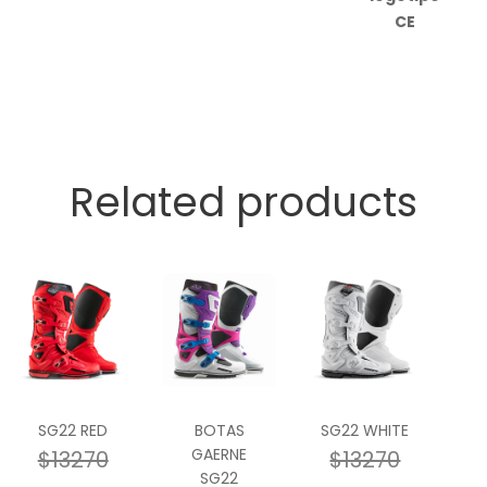
Related products
SG22 RED
BOTAS
SG22 WHITE
GAERNE
$13270
$13270
SG22