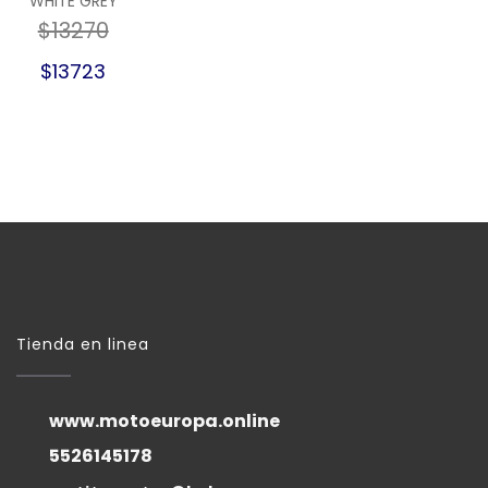
WHITE GREY
$13270
$13723
Tienda en linea
www.motoeuropa.online
5526145178