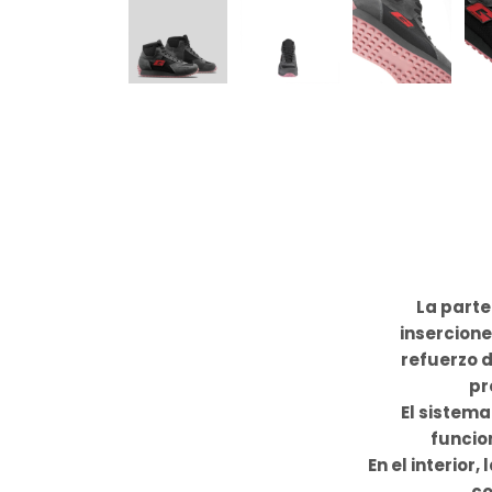
La parte
insercione
refuerzo d
pr
El sistema
funcio
En el interio
co