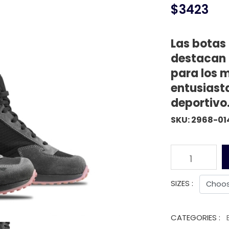
$3423
Las bota
destacan p
para los m
entusiast
deportivo
SKU: 2968-01
1
SIZES :
CATEGORIES :