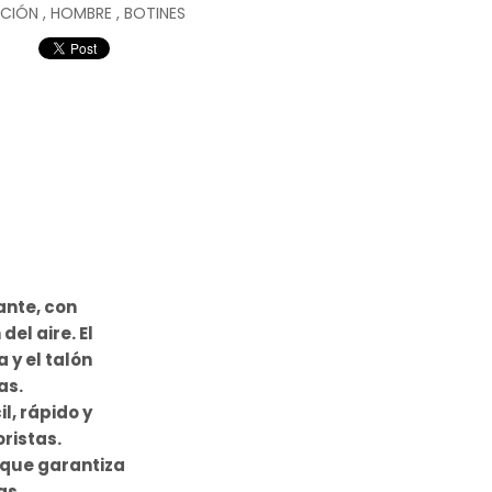
CCIÓN
,
HOMBRE
,
BOTINES
ante, con
el aire. El
 y el talón
as.
l, rápido y
ristas.
 que garantiza
as.