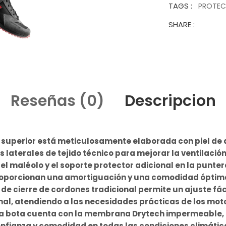
TAGS :
PROTE
SHARE :
Reseñas (0)
Descripcion
 superior está meticulosamente elaborada con piel de 
s laterales de tejido técnico para mejorar la ventilación d
el maléolo y el soporte protector adicional en la puntera
oporcionan una amortiguación y una comodidad óptim
 de cierre de cordones tradicional permite un ajuste fáci
nal, atendiendo a las necesidades prácticas de los moto
r, la bota cuenta con la membrana Drytech impermeable,
nfianza y comodidad en todas las condiciones climátic