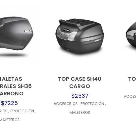
MALETAS
TOP CASE SH40
TO
RALES SH36
CARGO
ARBONO
$2537
ACCE
$7225
ACCESORIOS
,
PROTECCIÓN
,
RIOS
,
PROTECCIÓN
,
MALETEROS
MALETEROS