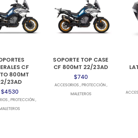
OPORTES
SOPORTE TOP CASE
ERALES CF
CF 800MT 22/23AD
LA
TO 800MT
$740
22/23AD
ACCESORIOS
,
PROTECCIÓN
,
$4530
ACCE
MALETEROS
RIOS
,
PROTECCIÓN
,
MALETEROS