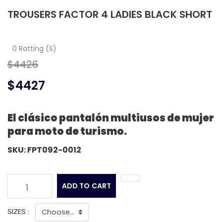
TROUSERS FACTOR 4 LADIES BLACK SHORT
0 Ratting (S)
$4426
$4427
El clásico pantalón multiusos de mujer
para moto de turismo.
SKU: FPT092-0012
ADD TO CART
1
SIZES :