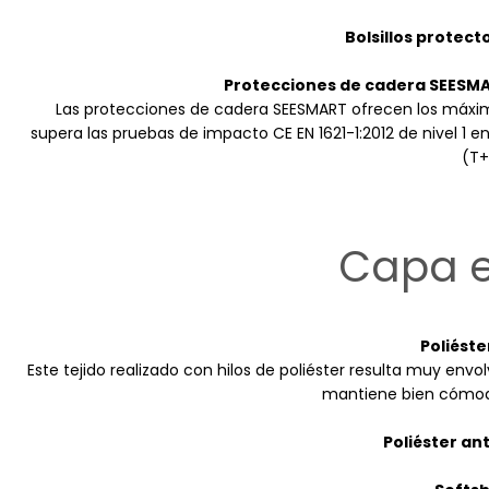
Bolsillos protecto
Protecciones de cadera SEESMAR
Las protecciones de cadera SEESMART ofrecen los máximos
supera las pruebas de impacto CE EN 1621-1:2012 de nivel 1
(T+)
Capa e
Poliéste
Este tejido realizado con hilos de poliéster resulta muy en
mantiene bien cómodo
Poliéster an