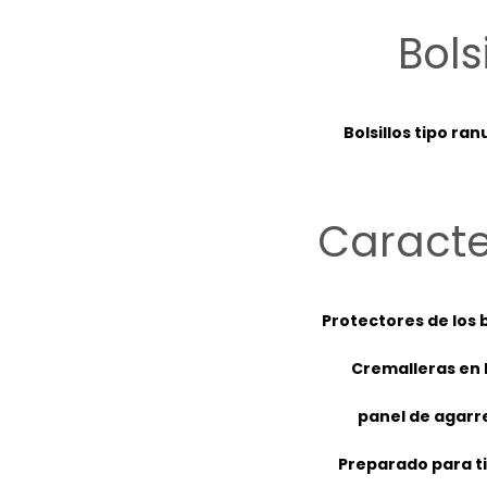
Bols
Bolsillos tipo ra
Caracte
Protectores de los b
Cremalleras en l
panel de agarre
Preparado para t