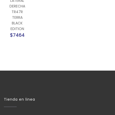
LATERAL
DERECHA
TR47R
TERRA
BLACK
EDITION
$7464
Tienda en linea