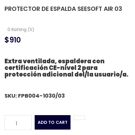
PROTECTOR DE ESPALDA SEESOFT AIR 03
0 Ratting (S)
$910
Extra ventilada, espaldera con
certificación CE-nivel 2 para
protección adicional del/la usuario/a.
SKU: FPB004-1030/03
ADD TO CART
1