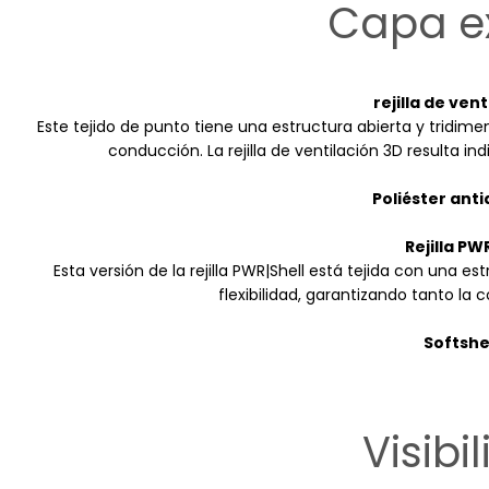
Capa ex
rejilla de ven
Este tejido de punto tiene una estructura abierta y tridim
conducción. La rejilla de ventilación 3D resulta in
Poliéster ant
Rejilla PW
Esta versión de la rejilla PWR|Shell está tejida con una e
flexibilidad, garantizando tanto l
Softshel
Visibi