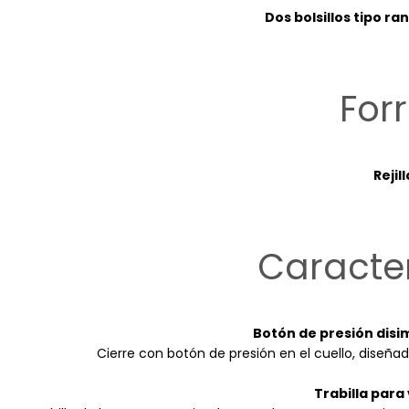
Dos bolsillos tipo ra
For
Rejill
Caracter
Botón de presión disim
Cierre con botón de presión en el cuello, diseña
Trabilla para