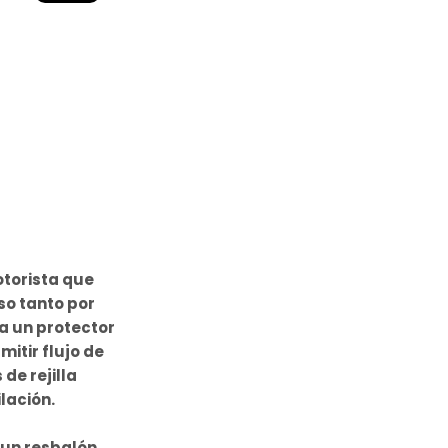
torista que
so tanto por
a un protector
itir flujo de
de rejilla
lación.
un resbalón,