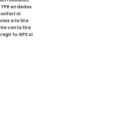
e TPR en dedos
onfort ni
ias a la tira
te con la tira
regir tu GPS si