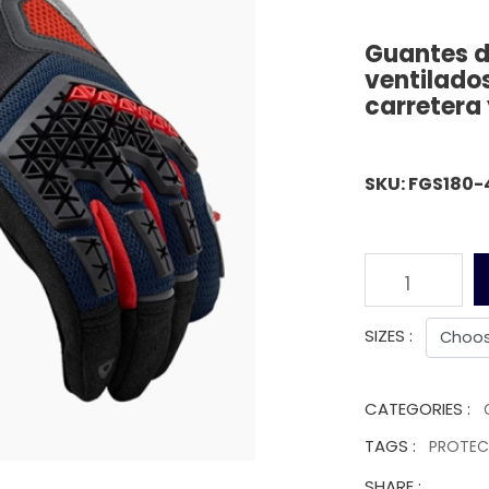
Guantes d
ventilado
carretera 
SKU: FGS180-
1
SIZES :
CATEGORIES :
TAGS :
PROTE
SHARE :