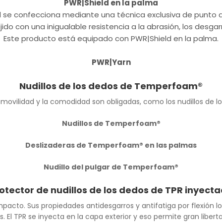
PWR|Shield en la palma
ld se confecciona mediante una técnica exclusiva de punto
jido con una inigualable resistencia a la abrasión, los desgarr
Este producto está equipado con PWR|Shield en la palma.
PWR|Yarn
Nudillos de los dedos de Temperfoam®
movilidad y la comodidad son obligadas, como los nudillos de 
Nudillos de Temperfoam®
Deslizaderas de Temperfoam® en las palmas
Nudillo del pulgar de Temperfoam®
otector de nudillos de los dedos de TPR inyect
mpacto. Sus propiedades antidesgarros y antifatiga por flexión lo
os. El TPR se inyecta en la capa exterior y eso permite gran libe