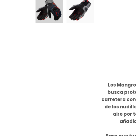
Los Mangro
busca prote
carretera com
de los nudil
aire por 
añadid
Para que tu