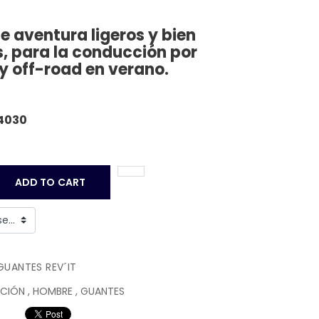
e aventura ligeros y bien
s, para la conducción por
y off-road en verano.
4030
ADD TO CART
GUANTES REV´IT
CCIÓN
,
HOMBRE
,
GUANTES