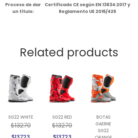
Proceso de dar
Certificado CE según EN 13634:2017 y
un título:
Reglamento UE 2016/425
Related products
SG22 WHITE
SG22 RED
BOTAS
GAERNE
$13270
$13270
SG22
$13723
$13723
ORANGE